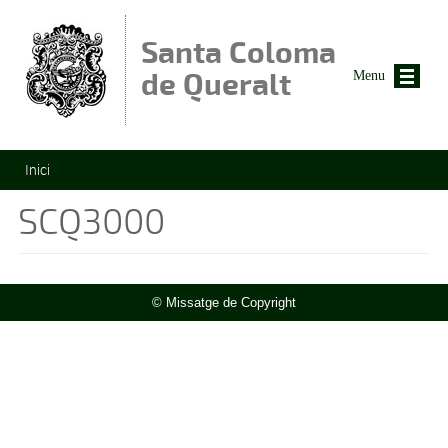
Vés al contingut
Santa Coloma
de Queralt
Menu
Esteu aquí
Inici
SCQ3000
© Missatge de Copyright